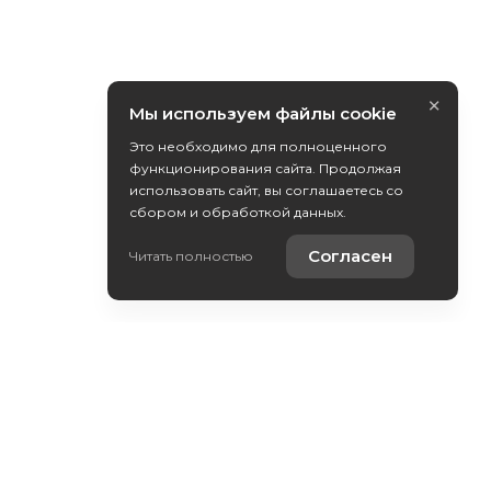
×
Мы используем файлы cookie
Это необходимо для полноценного
функционирования сайта. Продолжая
использовать сайт, вы соглашаетесь со
сбором и обработкой данных.
Согласен
Читать полностью
Контакты
Выкуп вашего авто
YouTube-канал