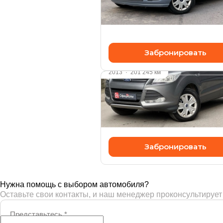
передний
470 000 ₽
Забронировать
Видео
2013
·
201 245 км
FORD KUGA
1.6 л (150 л.с.), АКПП, бензин, 
880 000 ₽
Забронировать
Нужна помощь с выбором автомобиля?
Оставьте свои контакты, и наш менеджер проконсультирует
Представьтесь
*