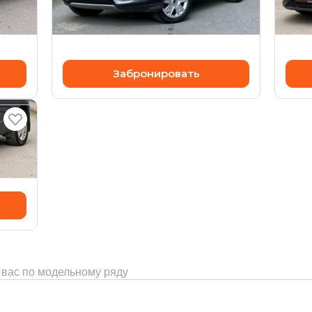
передний
пере
1 125 000 ₽
1 04
Забронировать
полный
 вас по модельному ряду