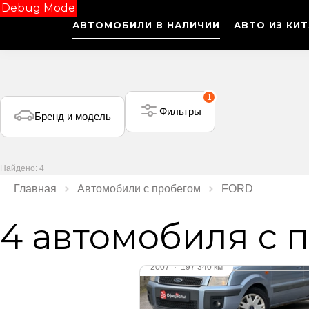
Debug Mode
АВТОМОБИЛИ В НАЛИЧИИ
АВТО ИЗ КИ
1
Фильтры
Бренд и модель
Найдено: 4
Главная
Автомобили с пробегом
FORD
4 автомобиля с 
Видео
2007
·
197 340 км
FORD Fusion
1.6 л (101 л.с.), АКПП, бензин,