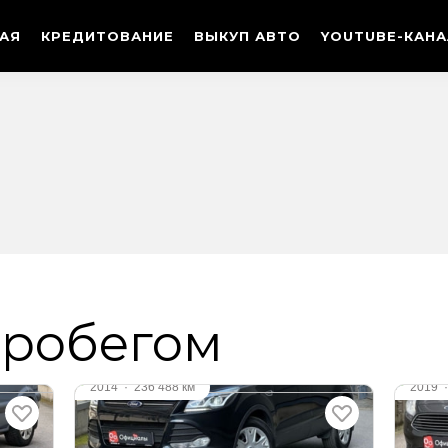
ТАЯ
КРЕДИТОВАНИЕ
ВЫКУП АВТО
YOUTUBE-КАНА
пробегом
Видео
Ви
2014
·
236 488 км
2019
FORD KUGA
FOR
2.5 л (150 л.с.), АКПП, бензин,
1.6 л