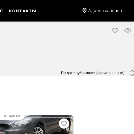
Адреса салонов
Л
КОНТАКТЫ
 По дате публикации (сначала новые) 
део
·
157 536 км
D Focus
 (125 л.с.), Робот, бензин,