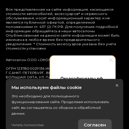
Вся представленная на сайте информация, касающаяся
стоимости автомобилей, аксессуаров* и сервисного
обслуживания, носит информационный характер и не
является публичной офертой, определяемой
положениями ст. 437 (2) ГК РФ. Для получения подробной
информации обращайтесь в наши автосалоны.
Опубликованная на данном сайте информация может быть
изменена в любое время без предварительного
уведомления. * Стоимость аксессуаров указана без учета
стоимости установки.
Правовая информация
Автосалон ООО «ОКОЛО ОФИЦИАЛЫ»
ОГРН 1237800029136 ИНН 7811785874 КПП 780601001 195248
Г.САНКТ-ПЕТЕРБУРГ, ВН.ТЕР.Г. МУНИЦИПАЛЬНЫЙ ОКРУГ,
БОЛЬШАЯ ОХТА, УЛ. ПАРТИЗАНСКАЯ, ДОМ 25, ЛИТЕРА А,
Околоофициалы.рф
ОФИС 28, ПОМЕЩЕНИЕ 12Н
×
Здравствуйте! Готовы помочь
Мы используем файлы cookie
Вам. Напишите , если у вас
Банк: Северо-Западный БАНК ПАО СБЕРБАНК БИК
044030653
появятся вопросы.
Это необходимо для полноценного
функционирования сайта. Продолжая использовать
Расчетный счет: 40702810355000024050 Корр. счет
30101810500000000653
сайт, вы соглашаетесь со сбором и обработкой
данных.
Тел: +79816811725
Согласен
Читать полностью