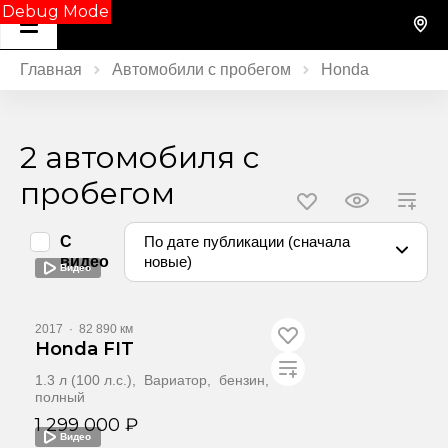
Debug Mode
Главная
Автомобили с пробегом
Honda
2 автомобиля с
пробегом
С
По дате публикации (сначала
видео
новые)
Видео
2017
·
82 890 км
Honda FIT
1.3 л (100 л.с.), Вариатор, бензин,
полный
1 299 000 ₽
Видео