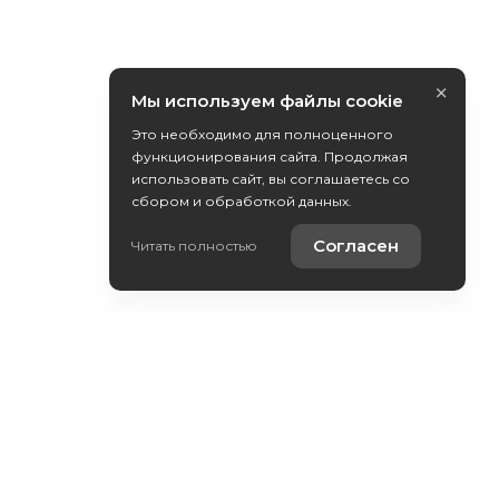
×
Мы используем файлы cookie
Это необходимо для полноценного
функционирования сайта. Продолжая
использовать сайт, вы соглашаетесь со
сбором и обработкой данных.
Согласен
Читать полностью
Контакты
Выкуп вашего авто
YouTube-канал