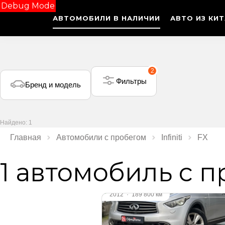
Debug Mode
АВТОМОБИЛИ В НАЛИЧИИ
АВТО ИЗ КИ
2
Фильтры
Бренд и модель
Найдено: 1
Главная
Автомобили с пробегом
Infiniti
FX
1 автомобиль с 
Видео
2012
·
189 800 км
Infiniti FX
3 л (238 л.с.), АКПП, дизель, по