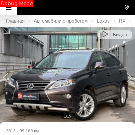
Debug Mode
Главная
Автомобили с пробегом
Lexus
RX
Видео
1/15
2013
·
99 189 км