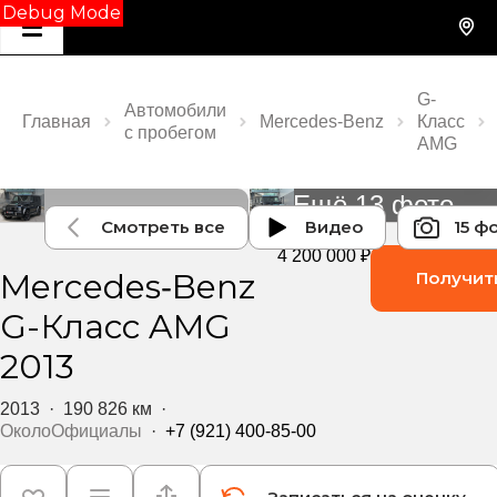
Debug Mode
G-
Автомобили
Главная
Mercedes‑Benz
Класс
с пробегом
AMG
Ещё 13 фото
Смотреть все
Видео
15 ф
4 200 000 ₽
Mercedes‑Benz
Получит
G-Класс AMG
2013
2013
·
190 826 км
·
ОколоОфициалы
·
+7 (921) 400-85-00