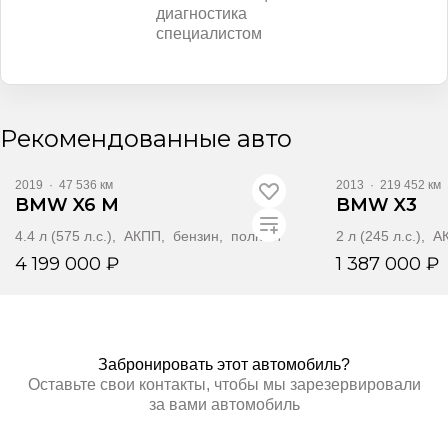
диагностика
специалистом
Видео
Видео
Рекомендованные авто
2019
·
47 536 км
2013
·
219 452 км
BMW X6 M
BMW X3
4.4 л (575 л.с.), АКПП, бензин, полный
2 л (245 л.с.),
4 199 000 ₽
1 387 000 ₽
Забронировать
Забр
Забронировать этот автомобиль?
Оставьте свои контакты, чтобы мы зарезервировали
за вами автомобиль