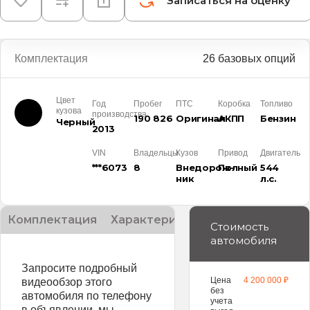
Записаться на оценку
Комплектация
26 базовых опций
Цвет
Год
Пробег
ПТС
Коробка
Топливо
кузова
производства
190 826
Оригинал
АКПП
Бензин
Черный
2013
VIN
Владельцы
Кузов
Привод
Двигатель
***6073
8
Внедорож­
Полный
544
ник
л.с.
Комплектация
Характеристики
Описание
Стоимость
автомобиля
Запросите подробный
Цена
4 200 000 ₽
видеообзор этого
без
автомобиля по телефону
учета
в объявлении, мы