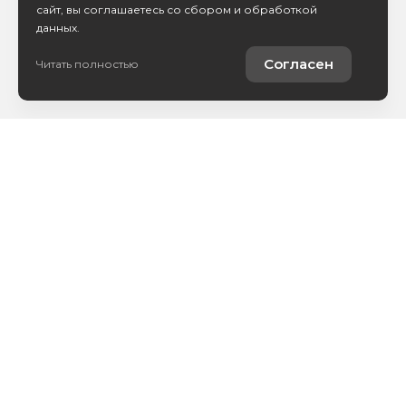
сайт, вы соглашаетесь со сбором и обработкой
данных.
Согласен
Читать полностью
Автомобили в наличии
Кредитование
Страхование
Выкуп вашего авто
Контакты