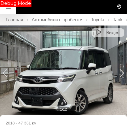
Debug Mode
Главная
Автомобили с пробегом
Toyota
Tank
Видео
1/12
2018
·
47 361 км