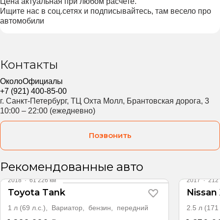
Цена актуальная при любом расчете.
Ищите нас в соц.сетях и подписывайтесь, там весело про
автомобили
Контакты
ОколоОфициалы
+7 (921) 400-85-00
г. Санкт-Петербург, ТЦ Охта Молл, Брантовская дорога, 3
10:00 – 22:00 (ежедневно)
Позвонить
Видео
Видео
Рекомендованные авто
2018
·
61 226 км
2017
·
212 
Toyota Tank
Nissan 
1 л (69 л.с.), Вариатор, бензин, передний
2.5 л (17