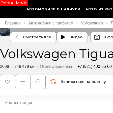
Debug Mode
АВТОМОБИЛИ В НАЛИЧИИ
АВТО ИЗ КИ
Главная
Автомобили с пробегом
Volkswagen
T
Смотреть все
Видео
11 ф
Volkswagen Tigu
2008
·
248 479 км
·
ОколоОфициалы
·
+7 (921) 400-85-00
Записаться на оценку
Комплектация