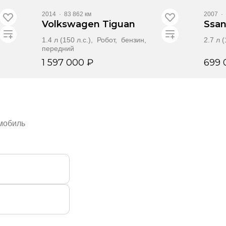
2014
·
83 862 км
2007
·
Volkswagen Tiguan
Ssa
1.4 л (150 л.с.), Робот, бензин,
2.7 л 
передний
1 597 000 ₽
699 
Забронировать
омобиль