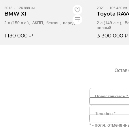
2013
·
126 888 км
2021
·
105 430 км
BMW X1
Toyota RAV
2 л (150 л.с.), АКПП, бензин, передний
2 л (149 л.с.), 
полный
1 130 000 ₽
3 300 000 ₽
Забронировать
Забр
Оставь
Представьтесь
*
Телефон
*
* - поля, отмечен