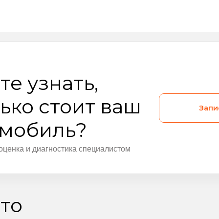
те узнать,
ько стоит ваш
Запи
омобиль?
оценка и диагностика специалистом
то
Видео