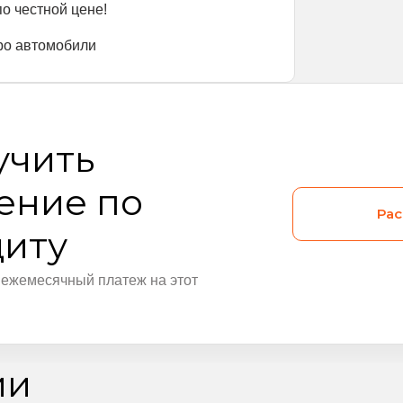
о честной цене!
про автомобили
учить
ение по
Рас
диту
 ежемесячный платеж на этот
ии