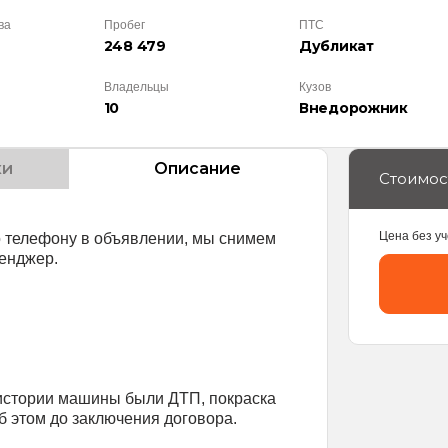
ва
Пробег
ПТС
248 479
Дубликат
Владельцы
Кузов
10
Внедорож­ник
ки
Описание
Стоимос
Цена без уч
о телефону в объявлении, мы снимем
енджер.
истории машины были ДТП, покраска
 этом до заключения договора.