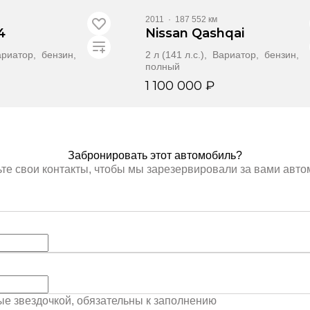
2011
·
187 552 км
4
Nissan Qashqai
Вариатор, бензин,
2 л (141 л.с.), Вариатор, бензин,
полный
1 100 000 ₽
онировать
Забронировать
Забронировать этот автомобиль?
те свои контакты, чтобы мы зарезервировали за вами авт
ные звездочкой, обязательны к заполнению