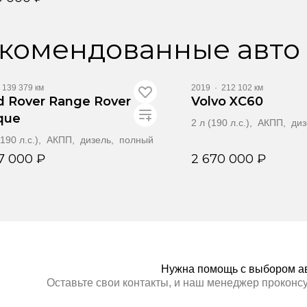
Забронировать
комендованные авто
део
Видео
139 379 км
2019
·
212 102 км
d Rover Range Rover
Volvo XC60
que
2 л (190 л.с.), АКПП, ди
 (190 л.с.), АКПП, дизель, полный
7 000 ₽
2 670 000 ₽
Забронировать
Заброниров
Нужна помощь с выбором а
Оставьте свои контакты, и наш менеджер проконс