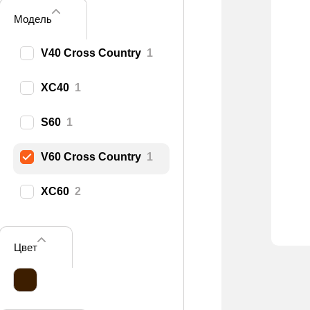
Модель
V40 Cross Country
1
XC40
1
S60
1
V60 Cross Country
1
XC60
2
Цвет