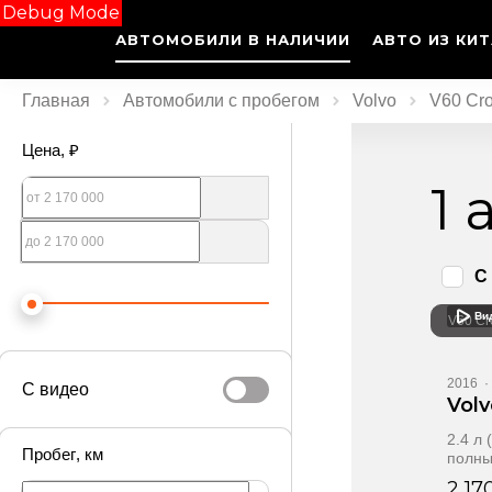
Debug Mode
АВТОМОБИЛИ В НАЛИЧИИ
АВТО ИЗ КИ
Главная
Автомобили с пробегом
Volvo
V60 Cro
Цена
, ₽
1
С
Ви
V60 Cr
2016
·
С видео
Volv
2.4 л 
Пробег
, км
полн
2 17