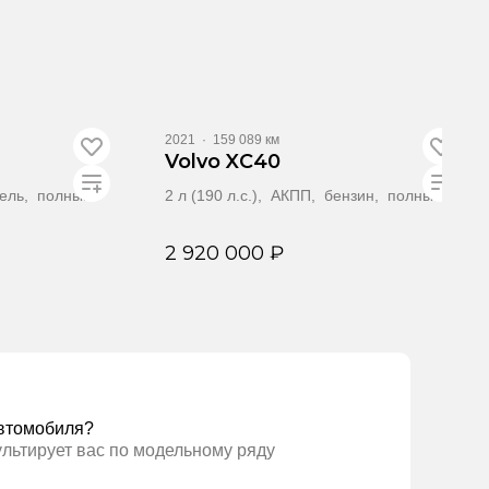
Видео
2021
·
159 089 км
Volvo XC40
зель, полный
2 л (190 л.с.), АКПП, бензин, полный
2 920 000 ₽
ать
Забронировать
втомобиля?
ультирует вас по модельному ряду