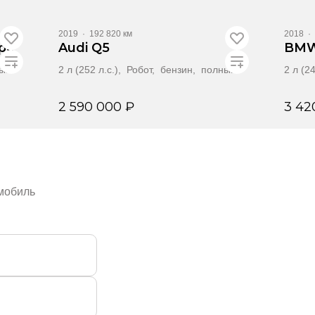
2019
·
192 820 км
2018
·
pe
Audi Q5
BMW
ный
2 л (252 л.с.), Робот, бензин, полный
2 л (2
2 590 000 ₽
3 42
Забронировать
омобиль