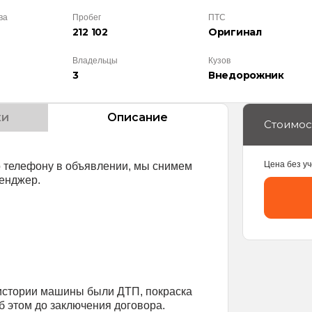
ва
Пробег
ПТС
212 102
Оригинал
Владельцы
Кузов
3
Внедорож­ник
ки
Описание
Стоимос
Цена без уч
о телефону в объявлении, мы снимем
енджер.
истории машины были ДТП, покраска
 этом до заключения договора.