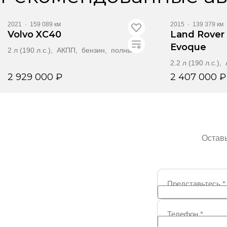
2021
·
159 089 км
2015
·
139 379 км
Volvo XC40
Land Rover
Evoque
2 л (190 л.с.), АКПП, бензин, полный
2.2 л (190 л.с.)
2 929 000 ₽
2 407 000 ₽
Забронировать
Забр
Оставь
Представьтесь
*
Телефон
*