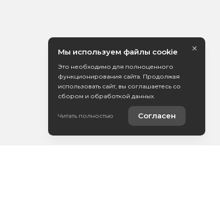
×
Мы используем файлы cookie
Это необходимо для полноценного
функционирования сайта. Продолжая
использовать сайт, вы соглашаетесь со
сбором и обработкой данных.
Согласен
Читать полностью
Контакты
Выкуп вашего авто
YouTube-канал