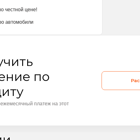
о честной цене!
про автомобили
учить
ение по
Рас
диту
 ежемесячный платеж на этот
ии