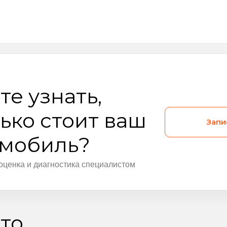
те узнать,
ько стоит ваш
Запи
омобиль?
оценка и диагностика специалистом
то
Видео