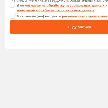
* - поля, отмеченные звездочкой, обязательны к запо
Даю
согласие на обработку персональных данных
и
политикой обработки персональных данных
Я согласен (-на) получать
рекламно-информационны
Жду звонка