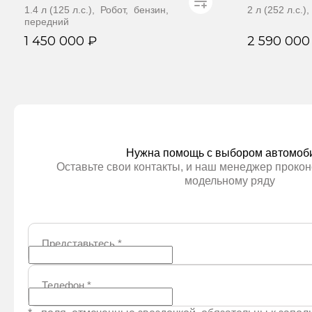
1.4 л (125 л.с.), Робот, бензин,
2 л (252 л.с.
передний
1 450 000 ₽
2 590 000
Забронировать
За
Нужна помощь с выбором автомоб
Оставьте свои контакты, и наш менеджер прокон
модельному ряду
Представьтесь
*
Телефон
*